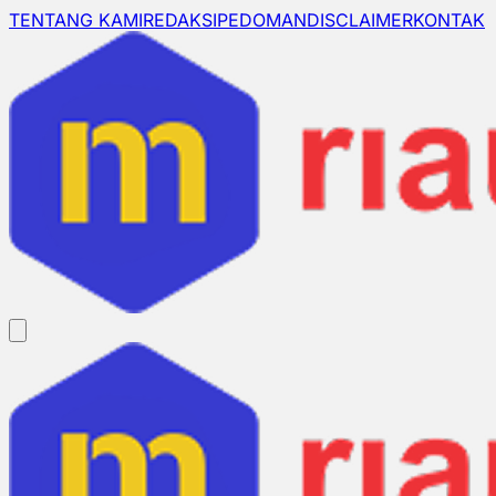
TENTANG KAMI
REDAKSI
PEDOMAN
DISCLAIMER
KONTAK