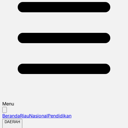
Menu
Beranda
Riau
Nasional
Pendidikan
DAERAH