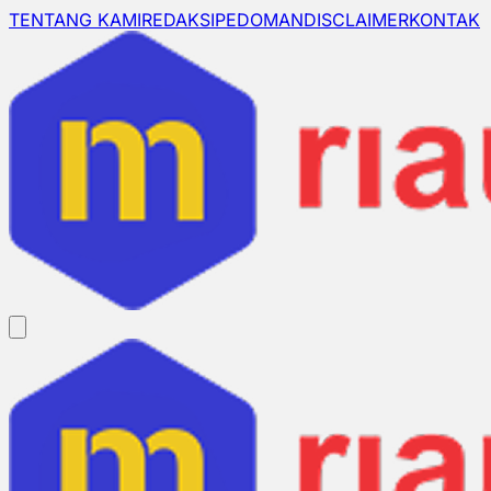
TENTANG KAMI
REDAKSI
PEDOMAN
DISCLAIMER
KONTAK