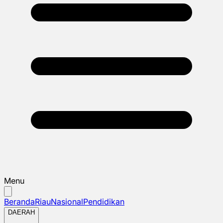
Menu
Beranda
Riau
Nasional
Pendidikan
DAERAH