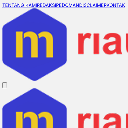
TENTANG KAMI
REDAKSI
PEDOMAN
DISCLAIMER
KONTAK