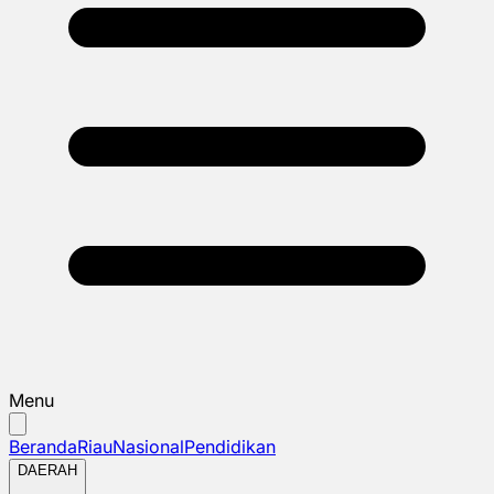
Menu
Beranda
Riau
Nasional
Pendidikan
DAERAH