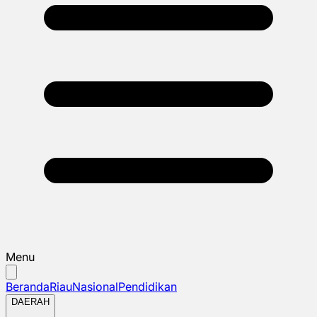
Menu
Beranda
Riau
Nasional
Pendidikan
DAERAH