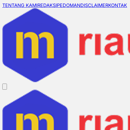
TENTANG KAMI
REDAKSI
PEDOMAN
DISCLAIMER
KONTAK