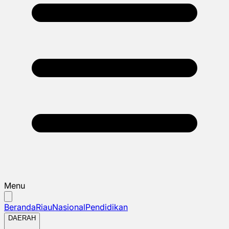
Menu
Beranda
Riau
Nasional
Pendidikan
DAERAH