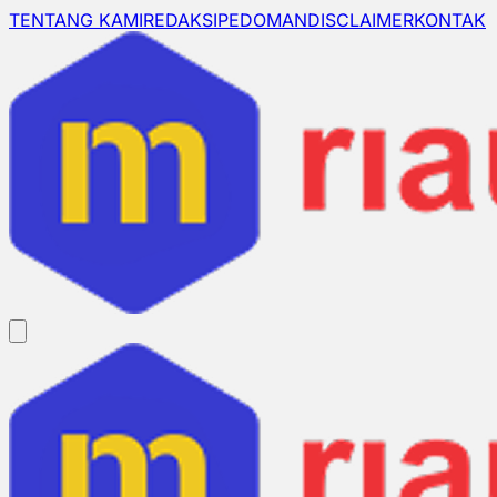
TENTANG KAMI
REDAKSI
PEDOMAN
DISCLAIMER
KONTAK