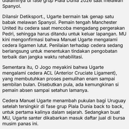
dialaminya di fase grup Piala Dunia 2026 saat melawan
Spanyol.
Dilansir Detiksport., Ugarte bermain tak genap satu
babak melawan Spanyol. Pemain tengah Manchester
United itu cedera saat mencoba mengadang pergerakan
Pedri, sehingga harus ditandu untuk keluar lapangan. MU
kini mengonfirmasi bahwa Manuel Ugarte mengalami
cedera ligamen lutut. Penilaian terhadap cedera sedang
berlangsung untuk menentukan tindakan pengobatan
terbaik dan jangka waktu rehabilitasi.
Sementara itu, O Jogo meyakini bahwa Ugarte
mengalami cedera ACL (Anterior Cruciate Ligament),
yang membutuhkan proses pemulihan enam sampai
sembilan bulan. Disebutkan pula, ada kemungkinan si
pemain absen sampai setahun lamanya.
Cedera Manuel Ugarte menambah pukulan bagi Uruguay
setelah tersingkir di fase grup Piala Dunia back to back,
untuk pertama kalinya dalam sejarah. Sedangkan buat
MU, Ugarte santer dikabarkan masuk daftar jual di bursa
musim panas ini.