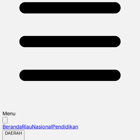
Menu
Beranda
Riau
Nasional
Pendidikan
DAERAH