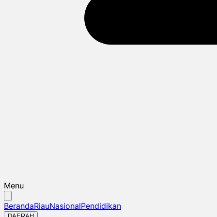
Menu
Beranda
Riau
Nasional
Pendidikan
DAERAH