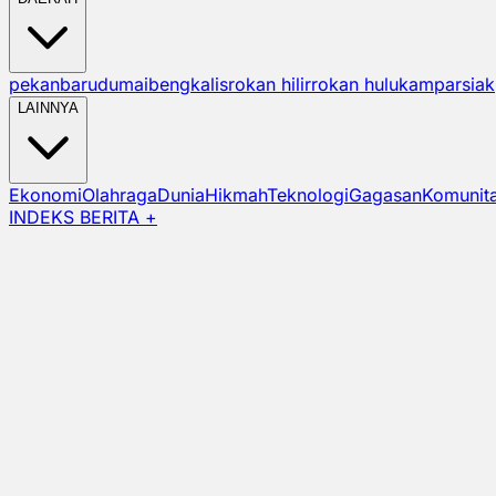
pekanbaru
dumai
bengkalis
rokan hilir
rokan hulu
kampar
siak
LAINNYA
Ekonomi
Olahraga
Dunia
Hikmah
Teknologi
Gagasan
Komunit
INDEKS BERITA +