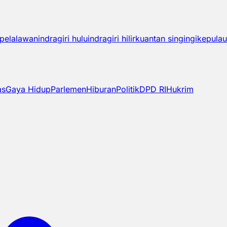
pelalawan
indragiri hulu
indragiri hilir
kuantan singingi
kepulau
as
Gaya Hidup
Parlemen
Hiburan
Politik
DPD RI
Hukrim