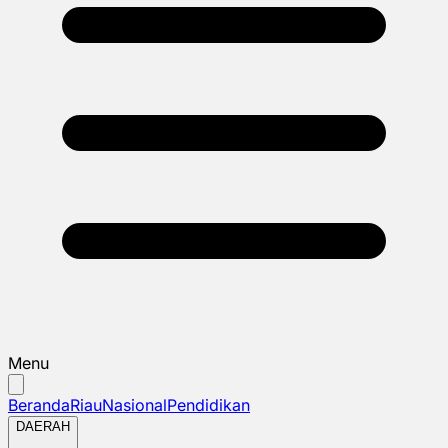
Menu
Beranda
Riau
Nasional
Pendidikan
DAERAH