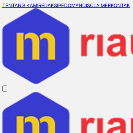
TENTANG KAMI
REDAKSI
PEDOMAN
DISCLAIMER
KONTAK