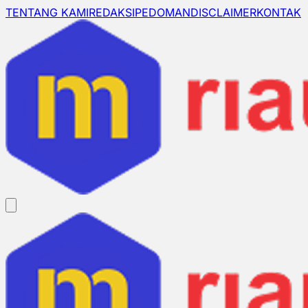
TENTANG KAMI
REDAKSI
PEDOMAN
DISCLAIMER
KONTAK