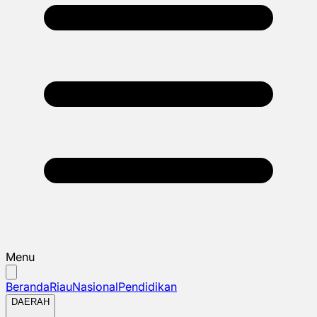
Menu
Beranda
Riau
Nasional
Pendidikan
DAERAH