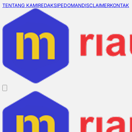
TENTANG KAMI
REDAKSI
PEDOMAN
DISCLAIMER
KONTAK