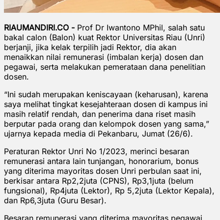
RIAUMANDIRI.CO -
Prof Dr Iwantono MPhil, salah satu
bakal calon (Balon) kuat Rektor Universitas Riau (Unri)
berjanji, jika kelak terpilih jadi Rektor, dia akan
menaikkan nilai remunerasi (imbalan kerja) dosen dan
pegawai, serta melakukan pemerataan dana penelitian
dosen.
“Ini sudah merupakan keniscayaan (keharusan), karena
saya melihat tingkat kesejahteraan dosen di kampus ini
masih relatif rendah, dan penerima dana riset masih
berputar pada orang dan kelompok dosen yang sama,”
ujarnya kepada media di Pekanbaru, Jumat (26/6).
Peraturan Rektor Unri No 1/2023, merinci besaran
remunerasi antara lain tunjangan, honorarium, bonus
yang diterima mayoritas dosen Unri perbulan saat ini,
berkisar antara Rp2,2juta (CPNS), Rp3,1juta (belum
fungsional), Rp4juta (Lektor), Rp 5,2juta (Lektor Kepala),
dan Rp6,3juta (Guru Besar).
Besaran remunerasi yang diterima mayoritas pegawai