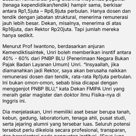
(tenaga kependidikan/tendik) hampir sama, berkisar
antara Rp1,5juta – Rp6,9juta perbulan. Hanya dosen dan
tendik dengan jabatan struktural, menerima remunerasi
jauh lebih besar. Dekan, misalnya, menerima di atas
Rp16juta, dan Rektor Rp20juta. Tapi jumlah mereka
hanya sedikit.
Menurut Prof Iwantono, berdasarkan anjuran
Kemendiktisaintek, Unri boleh memberikan insntif antara
40% - 60% dari PNBP BLU (Penerimaan Negara Bukan
Pajak Badan Layanan Umum) Unri. “Insyaallah, jika
diamanahkan jadi Rektor, saya akan berusaha naikkan
remunerasi dosen dan tendik, rata-rata Rp1juta perbulan.
Ini bukan omon-omon, sebab bisa dicapai dengan
menggenjot PNBP BLU,” kata Dekan FMIPA Unri yang
meraih gelar magister dan doktor Ilmu Fisika-nya di
Inggris ini.
Dia menjelaskan, Unri memiliki aset besar berupa tanah,
kebun, gedung, laboratorium, tenaga ahli, pusat studi,
serta jejaring alumni yang tersebar luas. Seluruh potensi
tersebut perlu dikelola secara profesional, transparan,
dan berorientasi pada penguatan institusi. “Saya juga