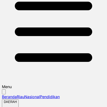
Menu
Beranda
Riau
Nasional
Pendidikan
DAERAH