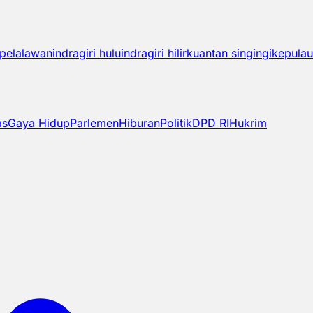
pelalawan
indragiri hulu
indragiri hilir
kuantan singingi
kepulau
as
Gaya Hidup
Parlemen
Hiburan
Politik
DPD RI
Hukrim