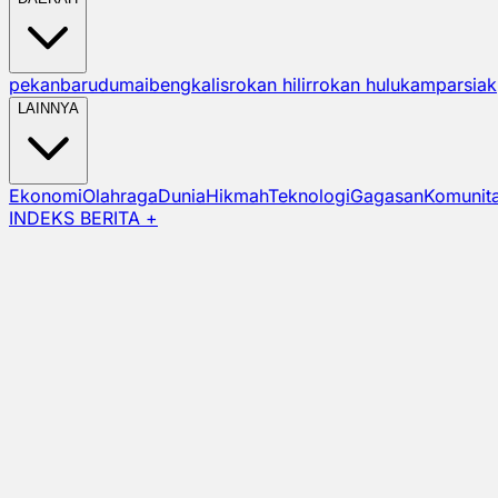
pekanbaru
dumai
bengkalis
rokan hilir
rokan hulu
kampar
siak
LAINNYA
Ekonomi
Olahraga
Dunia
Hikmah
Teknologi
Gagasan
Komunit
INDEKS BERITA +