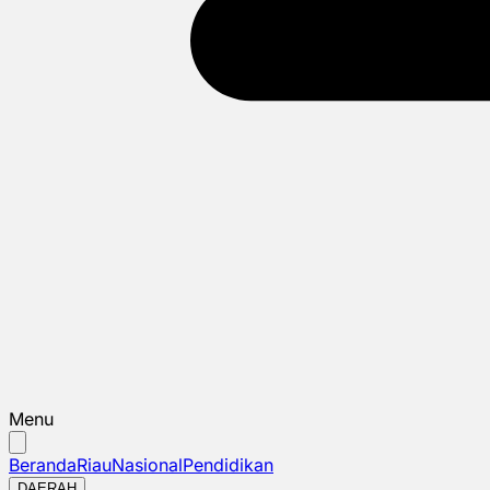
Menu
Beranda
Riau
Nasional
Pendidikan
DAERAH