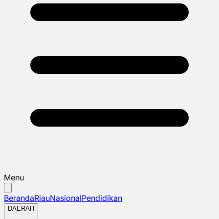
Menu
Beranda
Riau
Nasional
Pendidikan
DAERAH