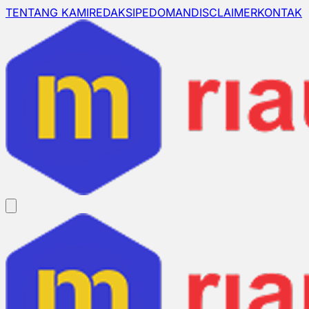
TENTANG KAMI
REDAKSI
PEDOMAN
DISCLAIMER
KONTAK