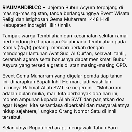
RIAUMANDIRI.CO -
Jejeran Bubur Asyura terpajang di
masing-masing stan, tanda berlangsungnya Event Wisata
Religi dan Istighosah Gema Muharram 1448 H di
Kabupaten Indragiri Hilir (Inhil).
Tampak warga Tembilahan dan kecamatan sekitar ramai
berbondong ke Lapangan Gajahmada Tembilahan pada
Kamis (25/6) petang, mencari berkah dengan
mendengar lantunan Ayat Suci Al Qur'an, selawat, tahlil,
ceramah agama serta bonusnya dapat menikmati Bubur
Asyura yang tersedia gratis di stan masing-masing OPD.
Event Gema Muharram yang digelar pemda tiap tahun
ini, diharapkan Bupati Inhil Herman, jadi washilah
turunnya Rahmat Allah SWT ke negeri ini. "Muharram
adalah bulan mulia, mari kita perbanyak doa hari ini,
mohon ampunan kepada Allah SWT dan panjatkan doa
agar Negeri kita senantiasa diberkahi dan masyarakatnya
hidup sejahtera," ungkap Orang Nomor Satu di Inhil
tersebut.
Selanjutnya Bupati berharap, mengawali Tahun Baru