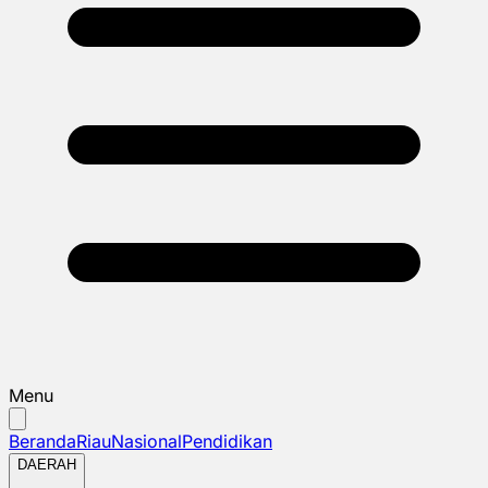
Menu
Beranda
Riau
Nasional
Pendidikan
DAERAH