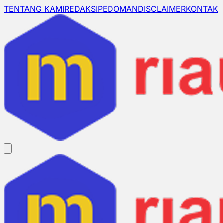
TENTANG KAMI
REDAKSI
PEDOMAN
DISCLAIMER
KONTAK