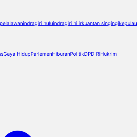
pelalawan
indragiri hulu
indragiri hilir
kuantan singingi
kepulau
as
Gaya Hidup
Parlemen
Hiburan
Politik
DPD RI
Hukrim