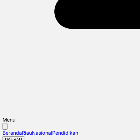
Menu
Beranda
Riau
Nasional
Pendidikan
DAERAH