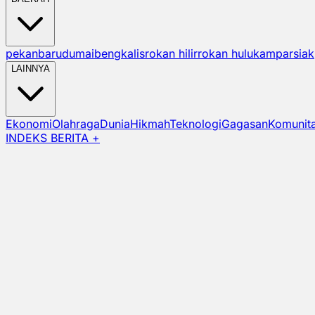
pekanbaru
dumai
bengkalis
rokan hilir
rokan hulu
kampar
siak
LAINNYA
Ekonomi
Olahraga
Dunia
Hikmah
Teknologi
Gagasan
Komunit
INDEKS BERITA +