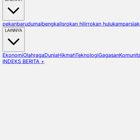
pekanbaru
dumai
bengkalis
rokan hilir
rokan hulu
kampar
siak
LAINNYA
Ekonomi
Olahraga
Dunia
Hikmah
Teknologi
Gagasan
Komunit
INDEKS BERITA +