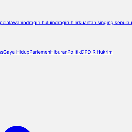
pelalawan
indragiri hulu
indragiri hilir
kuantan singingi
kepulau
as
Gaya Hidup
Parlemen
Hiburan
Politik
DPD RI
Hukrim