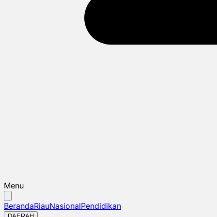
Menu
Beranda
Riau
Nasional
Pendidikan
DAERAH