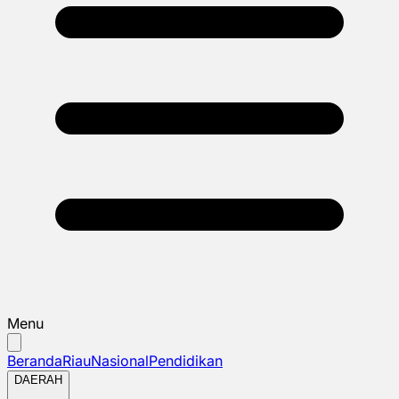
Menu
Beranda
Riau
Nasional
Pendidikan
DAERAH