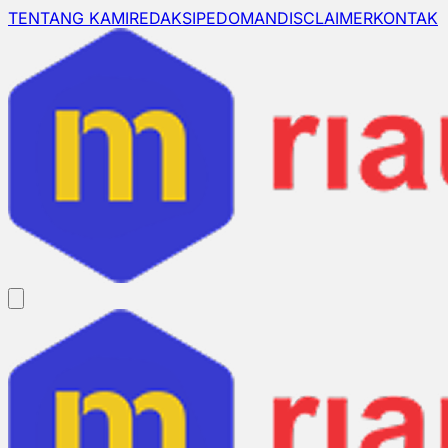
TENTANG KAMI
REDAKSI
PEDOMAN
DISCLAIMER
KONTAK