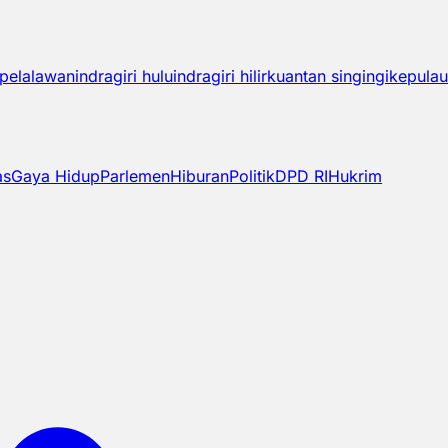
pelalawan
indragiri hulu
indragiri hilir
kuantan singingi
kepulau
as
Gaya Hidup
Parlemen
Hiburan
Politik
DPD RI
Hukrim