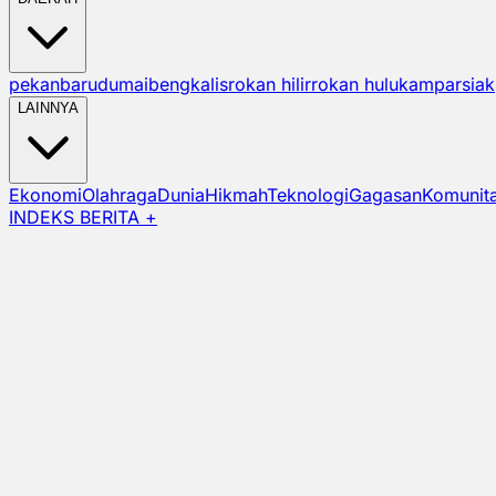
pekanbaru
dumai
bengkalis
rokan hilir
rokan hulu
kampar
siak
LAINNYA
Ekonomi
Olahraga
Dunia
Hikmah
Teknologi
Gagasan
Komunit
INDEKS BERITA +