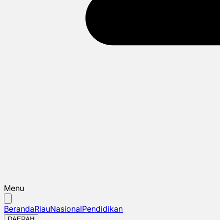
Menu
Beranda
Riau
Nasional
Pendidikan
DAERAH