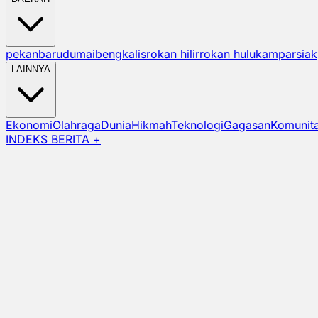
pekanbaru
dumai
bengkalis
rokan hilir
rokan hulu
kampar
siak
LAINNYA
Ekonomi
Olahraga
Dunia
Hikmah
Teknologi
Gagasan
Komunit
INDEKS BERITA +