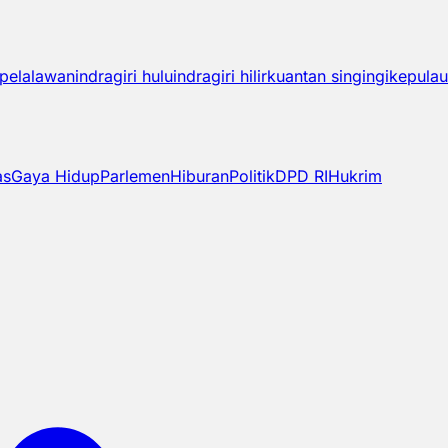
pelalawan
indragiri hulu
indragiri hilir
kuantan singingi
kepulau
as
Gaya Hidup
Parlemen
Hiburan
Politik
DPD RI
Hukrim