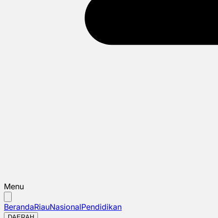
Menu
Beranda
Riau
Nasional
Pendidikan
DAERAH