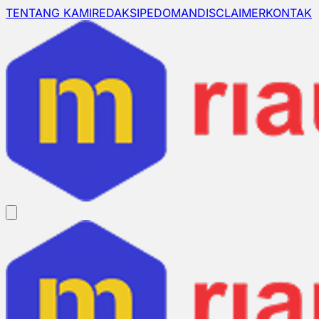
TENTANG KAMI
REDAKSI
PEDOMAN
DISCLAIMER
KONTAK