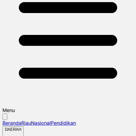
Menu
Beranda
Riau
Nasional
Pendidikan
DAERAH