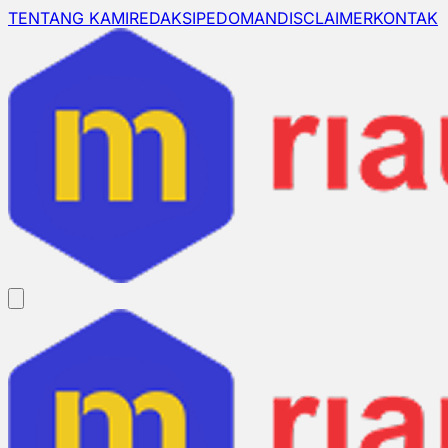
TENTANG KAMI
REDAKSI
PEDOMAN
DISCLAIMER
KONTAK