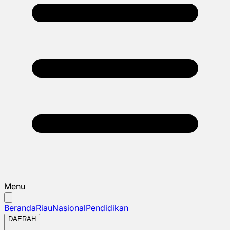
Menu
Beranda
Riau
Nasional
Pendidikan
DAERAH