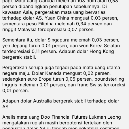
pagi. Mata uang Garuda melemah 103 poin atau 0,58
persen dibandingkan penutupan sebelumnya. Di
kawasan Asia, pergerakan mata uang bervariasi
terhadap dolar AS. Yuan China menguat 0,03 persen,
sementara peso Filipina melemah 0,34 persen dan
ringgit Malaysia terdepresiasi 0,07 persen.
Sementara itu, dolar Singapura melemah 0,03 persen,
yen Jepang turun 0,01 persen, dan won Korea Selatan
terdepresiasi 0,11 persen. Adapun dolar Hong Kong
bergerak stabil.
Pergerakan serupa juga terjadi pada mata uang utama
negara maju. Dolar Kanada menguat 0,02 persen,
sedangkan euro Eropa turun 0,05 persen, poundsterling
Inggris melemah 0,01 persen, dan franc Swiss terkoreksi
0,01 persen.
Adapun dolar Australia bergerak stabil terhadap dolar
AS.
Analis mata uang Doo Financial Futures Lukman Leong
mengatakan rupiah masih berpotensi tertekan oleh
penguatan dolar AS di tengah meningkatnya sentimen