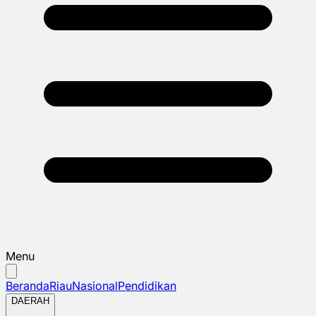
Menu
Beranda
Riau
Nasional
Pendidikan
DAERAH