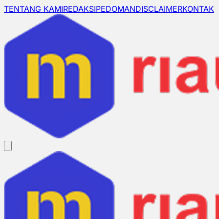
TENTANG KAMI
REDAKSI
PEDOMAN
DISCLAIMER
KONTAK