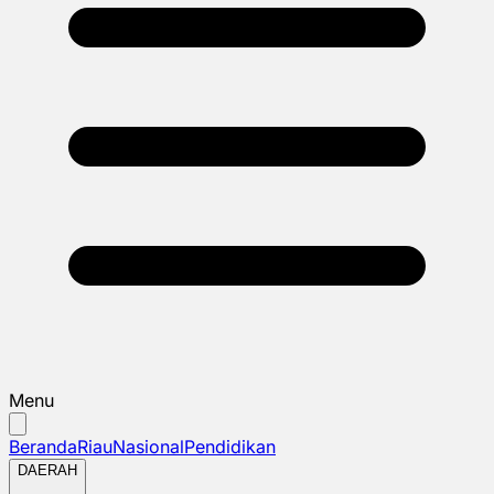
Menu
Beranda
Riau
Nasional
Pendidikan
DAERAH