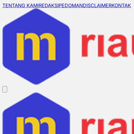
TENTANG KAMI
REDAKSI
PEDOMAN
DISCLAIMER
KONTAK