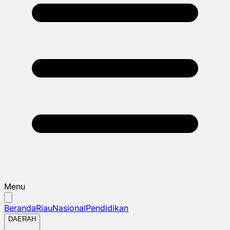
Menu
Beranda
Riau
Nasional
Pendidikan
DAERAH