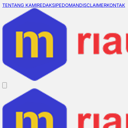
TENTANG KAMI
REDAKSI
PEDOMAN
DISCLAIMER
KONTAK