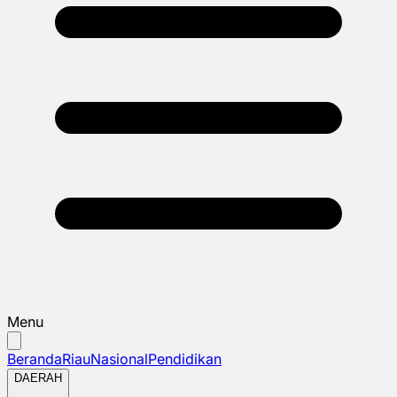
Menu
Beranda
Riau
Nasional
Pendidikan
DAERAH