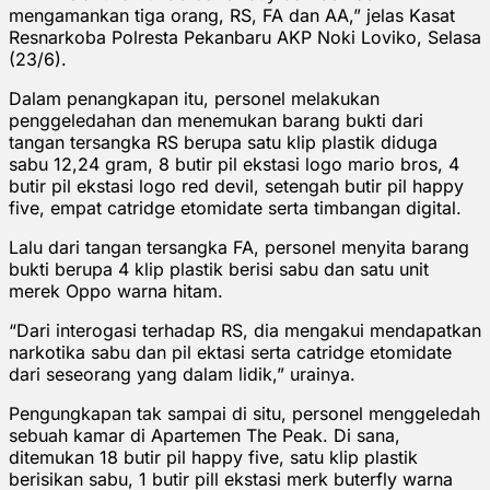
mengamankan tiga orang, RS, FA dan AA,” jelas Kasat
Resnarkoba Polresta Pekanbaru AKP Noki Loviko, Selasa
(23/6).
Dalam penangkapan itu, personel melakukan
penggeledahan dan menemukan barang bukti dari
tangan tersangka RS berupa satu klip plastik diduga
sabu 12,24 gram, 8 butir pil ekstasi logo mario bros, 4
butir pil ekstasi logo red devil, setengah butir pil happy
five, empat catridge etomidate serta timbangan digital.
Lalu dari tangan tersangka FA, personel menyita barang
bukti berupa 4 klip plastik berisi sabu dan satu unit
merek Oppo warna hitam.
“Dari interogasi terhadap RS, dia mengakui mendapatkan
narkotika sabu dan pil ektasi serta catridge etomidate
dari seseorang yang dalam lidik,” urainya.
Pengungkapan tak sampai di situ, personel menggeledah
sebuah kamar di Apartemen The Peak. Di sana,
ditemukan 18 butir pil happy five, satu klip plastik
berisikan sabu, 1 butir pill ekstasi merk buterfly warna