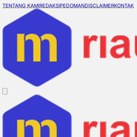
TENTANG KAMI
REDAKSI
PEDOMAN
DISCLAIMER
KONTAK