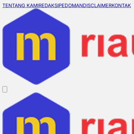
TENTANG KAMI
REDAKSI
PEDOMAN
DISCLAIMER
KONTAK