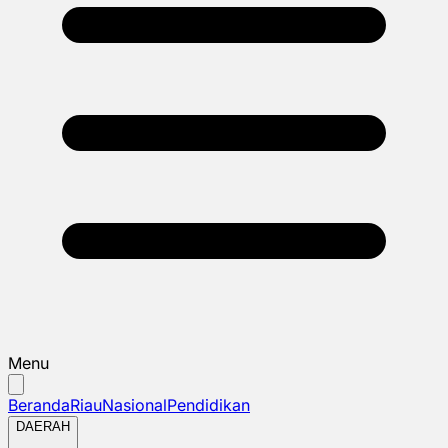
Menu
Beranda
Riau
Nasional
Pendidikan
DAERAH