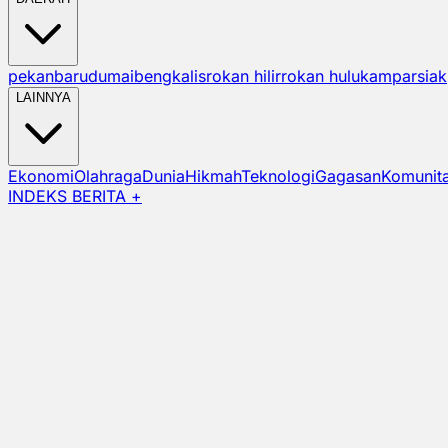
pekanbaru
dumai
bengkalis
rokan hilir
rokan hulu
kampar
siak
LAINNYA
Ekonomi
Olahraga
Dunia
Hikmah
Teknologi
Gagasan
Komunit
INDEKS BERITA +