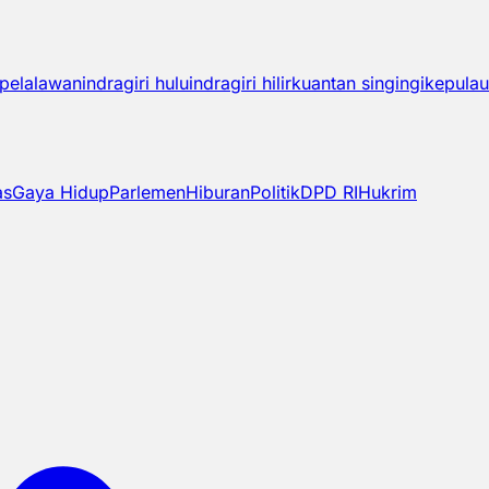
pelalawan
indragiri hulu
indragiri hilir
kuantan singingi
kepulau
as
Gaya Hidup
Parlemen
Hiburan
Politik
DPD RI
Hukrim