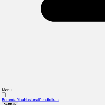
Menu
Beranda
Riau
Nasional
Pendidikan
DAERAH