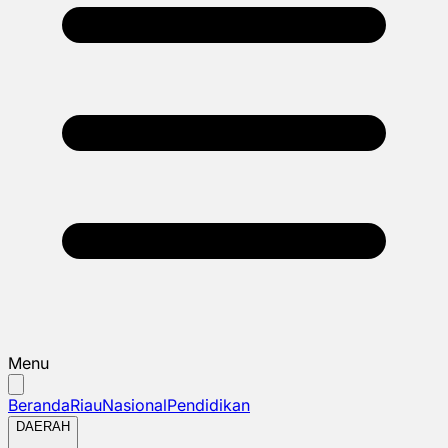
Menu
Beranda
Riau
Nasional
Pendidikan
DAERAH