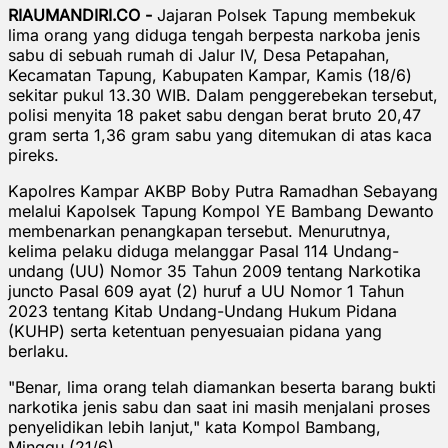
RIAUMANDIRI.CO -
Jajaran Polsek Tapung membekuk
lima orang yang diduga tengah berpesta narkoba jenis
sabu di sebuah rumah di Jalur IV, Desa Petapahan,
Kecamatan Tapung, Kabupaten Kampar, Kamis (18/6)
sekitar pukul 13.30 WIB. Dalam penggerebekan tersebut,
polisi menyita 18 paket sabu dengan berat bruto 20,47
gram serta 1,36 gram sabu yang ditemukan di atas kaca
pireks.
Kapolres Kampar AKBP Boby Putra Ramadhan Sebayang
melalui Kapolsek Tapung Kompol YE Bambang Dewanto
membenarkan penangkapan tersebut. Menurutnya,
kelima pelaku diduga melanggar Pasal 114 Undang-
undang (UU) Nomor 35 Tahun 2009 tentang Narkotika
juncto Pasal 609 ayat (2) huruf a UU Nomor 1 Tahun
2023 tentang Kitab Undang-Undang Hukum Pidana
(KUHP) serta ketentuan penyesuaian pidana yang
berlaku.
"Benar, lima orang telah diamankan beserta barang bukti
narkotika jenis sabu dan saat ini masih menjalani proses
penyelidikan lebih lanjut," kata Kompol Bambang,
Minggu (21/6).