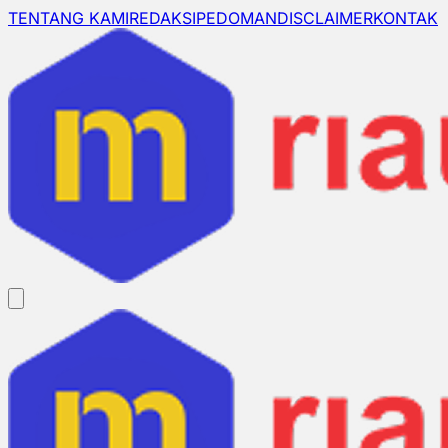
TENTANG KAMI
REDAKSI
PEDOMAN
DISCLAIMER
KONTAK