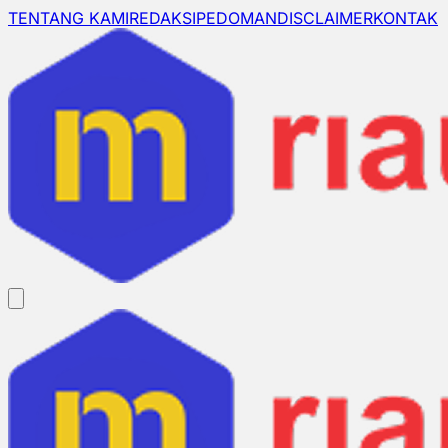
TENTANG KAMI
REDAKSI
PEDOMAN
DISCLAIMER
KONTAK