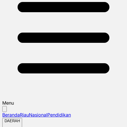
Menu
Beranda
Riau
Nasional
Pendidikan
DAERAH