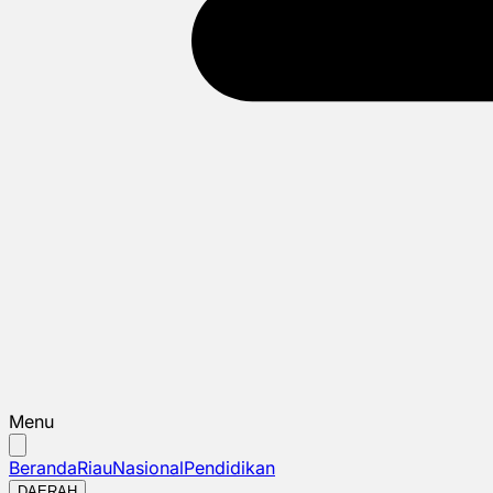
Menu
Beranda
Riau
Nasional
Pendidikan
DAERAH