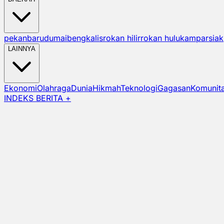
pekanbaru
dumai
bengkalis
rokan hilir
rokan hulu
kampar
siak
LAINNYA
Ekonomi
Olahraga
Dunia
Hikmah
Teknologi
Gagasan
Komunit
INDEKS BERITA +