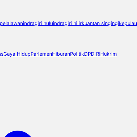
pelalawan
indragiri hulu
indragiri hilir
kuantan singingi
kepulau
as
Gaya Hidup
Parlemen
Hiburan
Politik
DPD RI
Hukrim