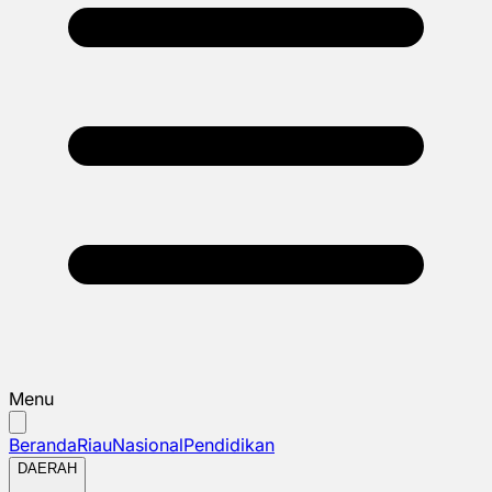
Menu
Beranda
Riau
Nasional
Pendidikan
DAERAH