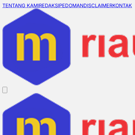
TENTANG KAMI
REDAKSI
PEDOMAN
DISCLAIMER
KONTAK