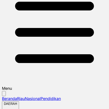
Menu
Beranda
Riau
Nasional
Pendidikan
DAERAH