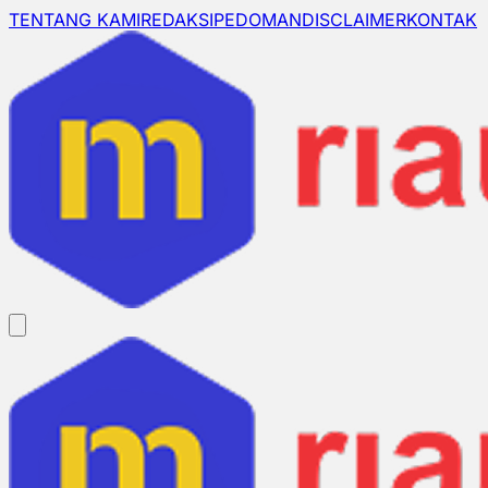
TENTANG KAMI
REDAKSI
PEDOMAN
DISCLAIMER
KONTAK