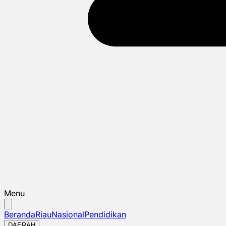
Menu
Beranda
Riau
Nasional
Pendidikan
DAERAH