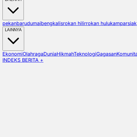
pekanbaru
dumai
bengkalis
rokan hilir
rokan hulu
kampar
siak
LAINNYA
Ekonomi
Olahraga
Dunia
Hikmah
Teknologi
Gagasan
Komunit
INDEKS BERITA +