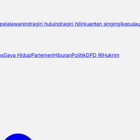
pelalawan
indragiri hulu
indragiri hilir
kuantan singingi
kepulau
as
Gaya Hidup
Parlemen
Hiburan
Politik
DPD RI
Hukrim