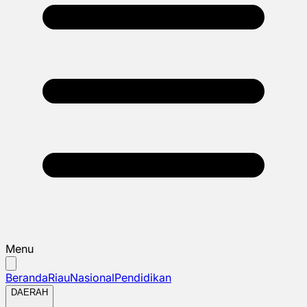
Menu
Beranda
Riau
Nasional
Pendidikan
DAERAH