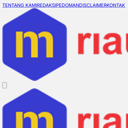
TENTANG KAMI
REDAKSI
PEDOMAN
DISCLAIMER
KONTAK