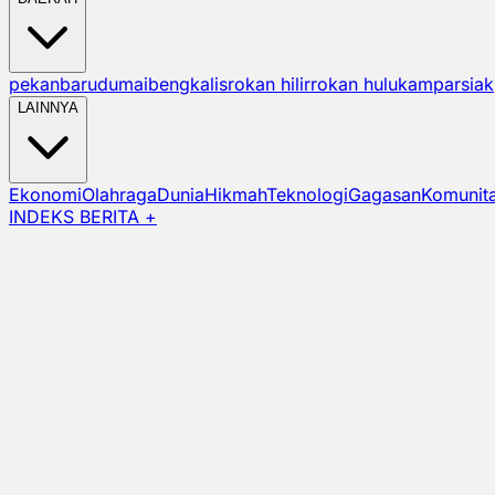
pekanbaru
dumai
bengkalis
rokan hilir
rokan hulu
kampar
siak
LAINNYA
Ekonomi
Olahraga
Dunia
Hikmah
Teknologi
Gagasan
Komunit
INDEKS BERITA +