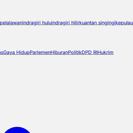
pelalawan
indragiri hulu
indragiri hilir
kuantan singingi
kepulau
as
Gaya Hidup
Parlemen
Hiburan
Politik
DPD RI
Hukrim