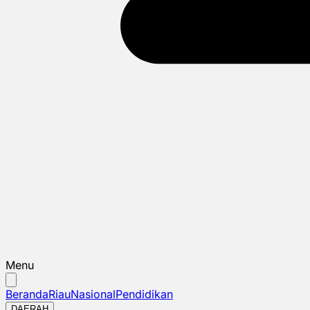
Menu
Beranda
Riau
Nasional
Pendidikan
DAERAH