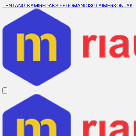
TENTANG KAMI
REDAKSI
PEDOMAN
DISCLAIMER
KONTAK