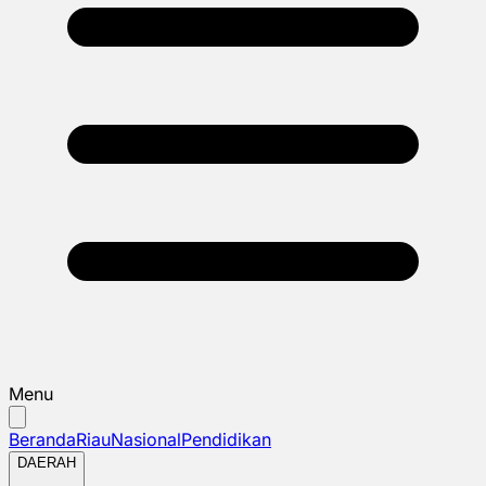
Menu
Beranda
Riau
Nasional
Pendidikan
DAERAH