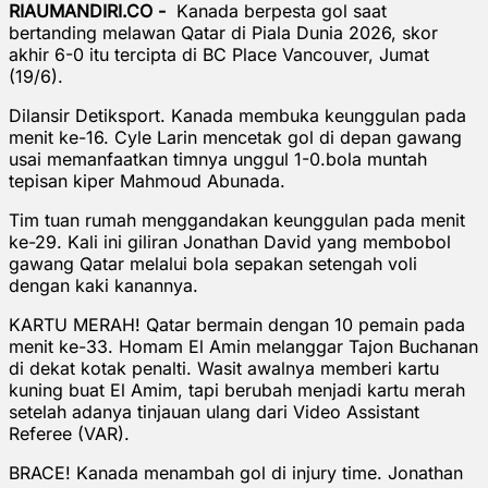
RIAUMANDIRI.CO -
Kanada berpesta gol saat
bertanding melawan Qatar di Piala Dunia 2026, skor
akhir 6-0 itu tercipta di BC Place Vancouver, Jumat
(19/6).
Dilansir Detiksport. Kanada membuka keunggulan pada
menit ke-16. Cyle Larin mencetak gol di depan gawang
usai memanfaatkan timnya unggul 1-0.bola muntah
tepisan kiper Mahmoud Abunada.
Tim tuan rumah menggandakan keunggulan pada menit
ke-29. Kali ini giliran Jonathan David yang membobol
gawang Qatar melalui bola sepakan setengah voli
dengan kaki kanannya.
KARTU MERAH! Qatar bermain dengan 10 pemain pada
menit ke-33. Homam El Amin melanggar Tajon Buchanan
di dekat kotak penalti. Wasit awalnya memberi kartu
kuning buat El Amim, tapi berubah menjadi kartu merah
setelah adanya tinjauan ulang dari Video Assistant
Referee (VAR).
BRACE! Kanada menambah gol di injury time. Jonathan