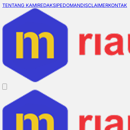
TENTANG KAMI
REDAKSI
PEDOMAN
DISCLAIMER
KONTAK