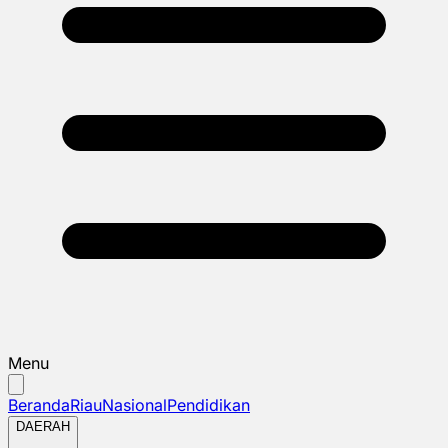
Menu
Beranda
Riau
Nasional
Pendidikan
DAERAH