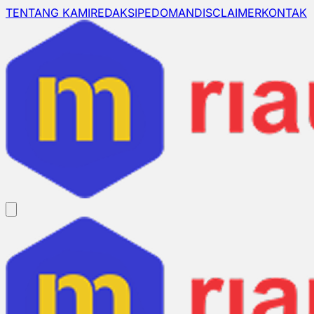
TENTANG KAMI
REDAKSI
PEDOMAN
DISCLAIMER
KONTAK