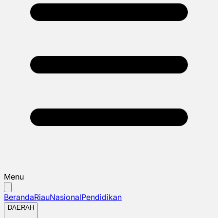
Menu
Beranda
Riau
Nasional
Pendidikan
DAERAH