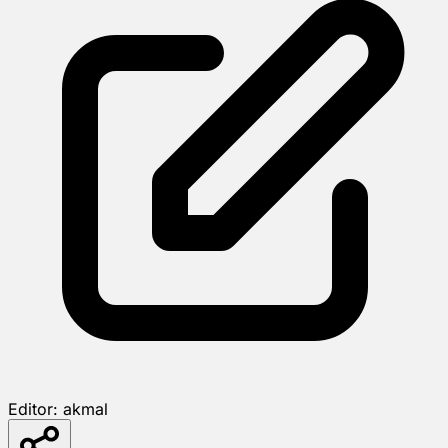
Editor:
akmal