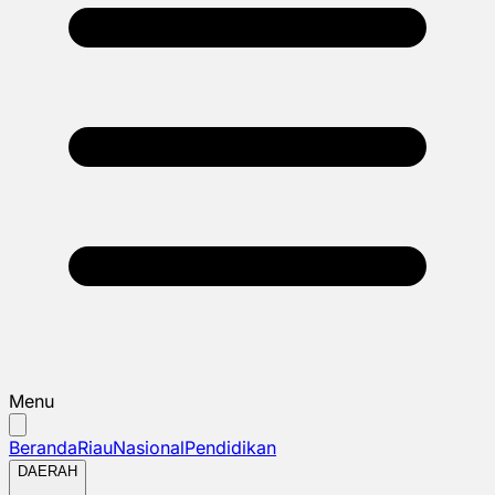
Menu
Beranda
Riau
Nasional
Pendidikan
DAERAH