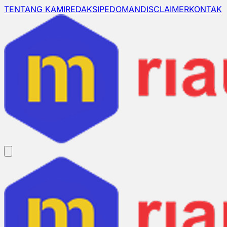
TENTANG KAMI
REDAKSI
PEDOMAN
DISCLAIMER
KONTAK