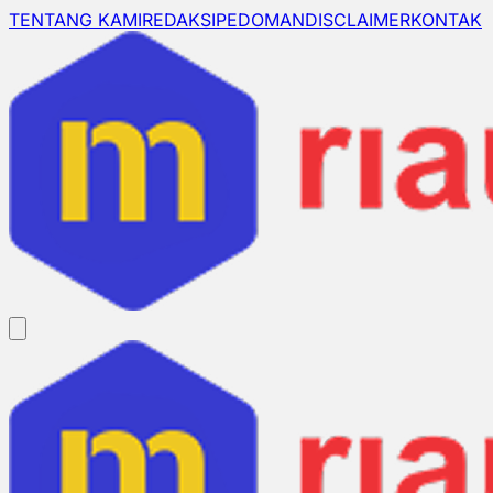
TENTANG KAMI
REDAKSI
PEDOMAN
DISCLAIMER
KONTAK