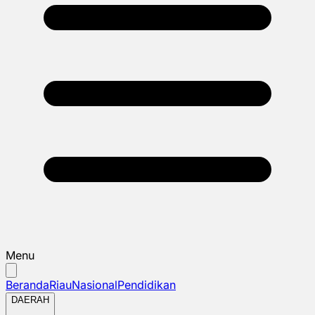
Menu
Beranda
Riau
Nasional
Pendidikan
DAERAH