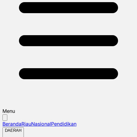
Menu
Beranda
Riau
Nasional
Pendidikan
DAERAH