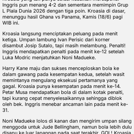
Inggris pun menang 4-2 dan sementara memimpin Grup
L Piala Dunia 2026 dengan tiga poin. Kroasia di dasar,
menunggu hasil Ghana vs Panama, Kamis (18/6) pagi
WIB ini.
Kroasia langsung menciptakan peluang pada menit
ketiga. Umpan lambung Ivan Perisic dari korner
disambut Josip Sutalo, tapi masih melambung. Penalti!
Inggris mendapatkan penalti pada menit ke-12 setelah
Luka Modric menjatuhkan Noni Madueke.
Harry Kane maju dan sukses menceploskan bola ke
dalam gawang pada kesempatan kedua, setelah wasit
memintanya mengulang eksekusi pertamanya yang
gagal. Kroasia punya kesempatan pada menit ke-14.
Petar Musa mendapatkan bola di dalam kotak penalti,
tapi kurang cepat menyelesaikannya sehingga diblok
oleh bek. Inggris menebar ancaman lain pada menit ke-
31.
Noni Madueke lolos di kanan dan mengirim umpan silang
menggoda untuk Jude Bellingham, namun bola lebih dulu
disapu ke luar lapangan pada saat terakhir. GOL! Kroasia