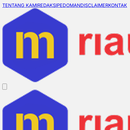
TENTANG KAMI
REDAKSI
PEDOMAN
DISCLAIMER
KONTAK