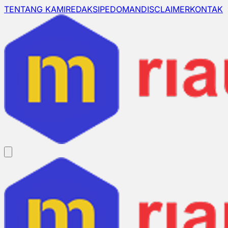
TENTANG KAMI
REDAKSI
PEDOMAN
DISCLAIMER
KONTAK