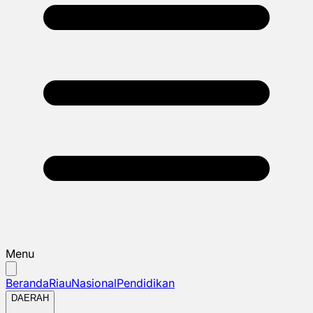
Menu
Beranda
Riau
Nasional
Pendidikan
DAERAH