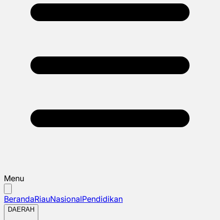
Menu
Beranda
Riau
Nasional
Pendidikan
DAERAH