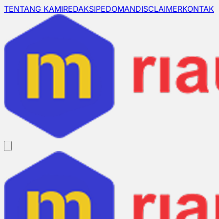
TENTANG KAMI
REDAKSI
PEDOMAN
DISCLAIMER
KONTAK