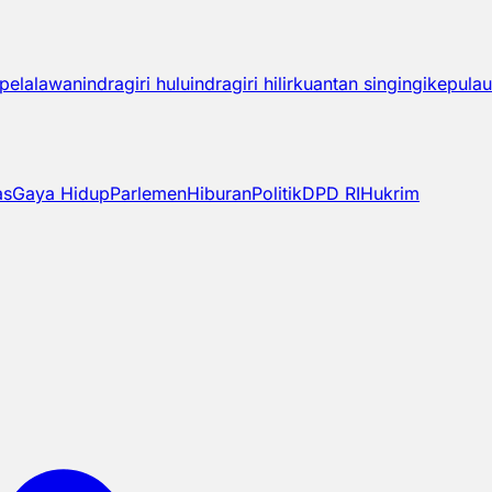
pelalawan
indragiri hulu
indragiri hilir
kuantan singingi
kepulau
as
Gaya Hidup
Parlemen
Hiburan
Politik
DPD RI
Hukrim