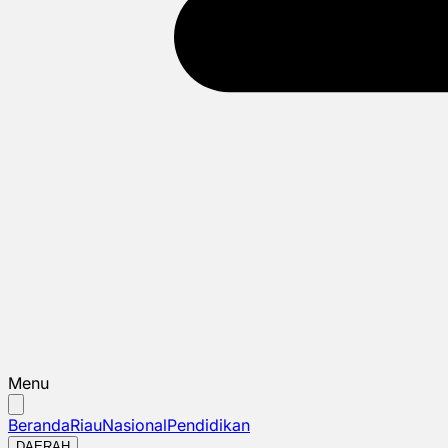
Menu
Beranda
Riau
Nasional
Pendidikan
DAERAH