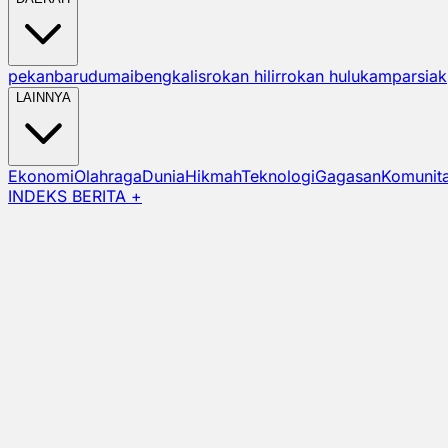
pekanbaru
dumai
bengkalis
rokan hilir
rokan hulu
kampar
siak
LAINNYA
Ekonomi
Olahraga
Dunia
Hikmah
Teknologi
Gagasan
Komunit
INDEKS BERITA +