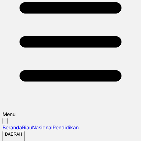
Menu
Beranda
Riau
Nasional
Pendidikan
DAERAH