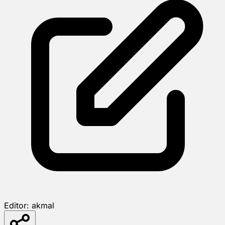
Editor:
akmal