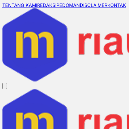
TENTANG KAMI
REDAKSI
PEDOMAN
DISCLAIMER
KONTAK