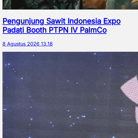
Pengunjung Sawit Indonesia Expo
Padati Booth PTPN IV PalmCo
8 Agustus 2026 13.18