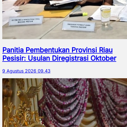
Panitia Pembentukan Provinsi Riau
Pesisir: Usulan Diregistrasi Oktober
9 Agustus 2026 09.43