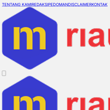
TENTANG KAMI
REDAKSI
PEDOMAN
DISCLAIMER
KONTAK