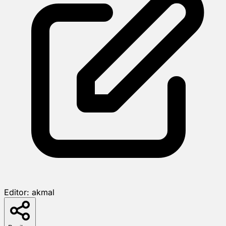
Editor:
akmal