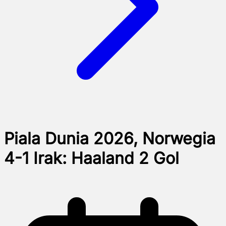
Piala Dunia 2026, Norwegia
4-1 Irak: Haaland 2 Gol