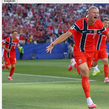
Bagikan