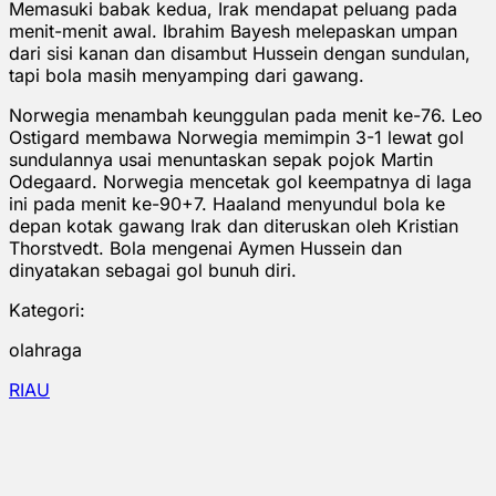
Memasuki babak kedua, Irak mendapat peluang pada
menit-menit awal. Ibrahim Bayesh melepaskan umpan
dari sisi kanan dan disambut Hussein dengan sundulan,
tapi bola masih menyamping dari gawang.
Norwegia menambah keunggulan pada menit ke-76. Leo
Ostigard membawa Norwegia memimpin 3-1 lewat gol
sundulannya usai menuntaskan sepak pojok Martin
Odegaard. Norwegia mencetak gol keempatnya di laga
ini pada menit ke-90+7. Haaland menyundul bola ke
depan kotak gawang Irak dan diteruskan oleh Kristian
Thorstvedt. Bola mengenai Aymen Hussein dan
dinyatakan sebagai gol bunuh diri.
Kategori:
olahraga
RIAU