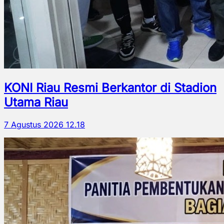
KONI Riau Resmi Berkantor di Stadion
Utama Riau
7 Agustus 2026 12.18