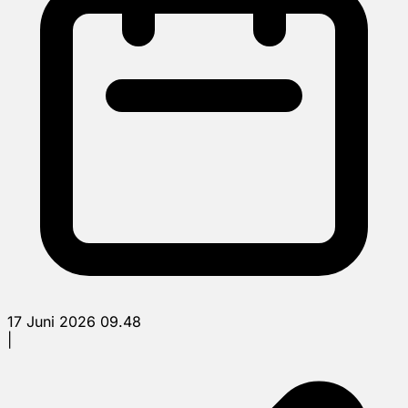
17 Juni 2026 09.48
|