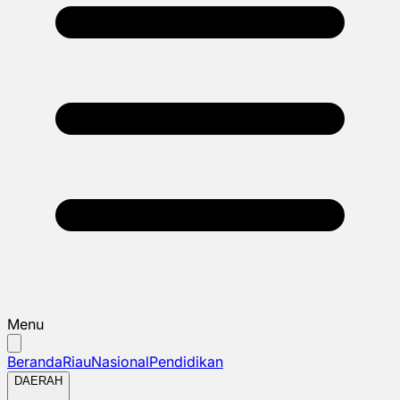
Menu
Beranda
Riau
Nasional
Pendidikan
DAERAH