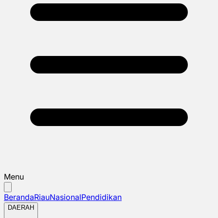
Menu
Beranda
Riau
Nasional
Pendidikan
DAERAH