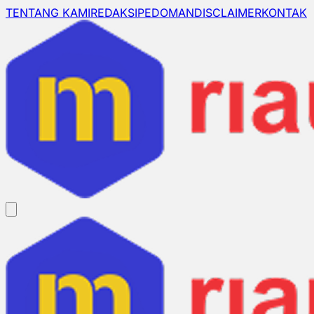
TENTANG KAMI
REDAKSI
PEDOMAN
DISCLAIMER
KONTAK