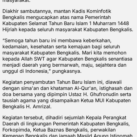
Diakhir sambutannya, mantan Kadis Kominfotik
Bengkalis mengucapkan atas nama Pemerintah
Kabupaten Selamat Tahun Baru Islam 1 Muharram 1448
Hijriah kepada seluruh masyarakat Kabupaten Bengkalis.
“Semoga tahun baru ini membawa keberkahan,
kedamaian, kesehatan serta kemajuan bagi seluruh
masyarakat Kabupaten Bengkalis. Mari kita memohon
kepada Allah SWT agar Kabupaten Bengkalis senantiasa
menjadi daerah yang bermarwah, maju, sejahtera dan
unggul di Indonesia,” pungkasnya.
Kegiatan penyambutan Tahun Baru Islam ini, diawali
dengan sima'an dan khataman Al-Qur'an, istighasah dan
doa bersama yang dipimpin Ustaz H. Ghufronudin serta
tausiah agama yang disampaikan Ketua MUI Kabupaten
Bengkalis H. Amrizal.
Kegiatan tersebut, dihadiri sejumlah Kepala Perangkat
Daerah di lingkungan Pemerintah Kabupaten Bengkalis,
Forkopimda, Ketua Baznas Bengkalis, perwakilan
Kemenag Bengkalis dan jamaah Masjid Agung Istiqomah