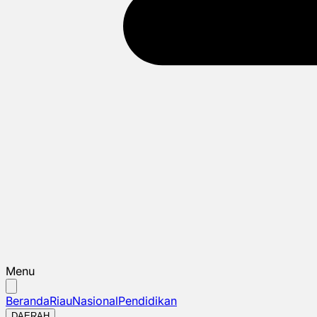
Menu
Beranda
Riau
Nasional
Pendidikan
DAERAH