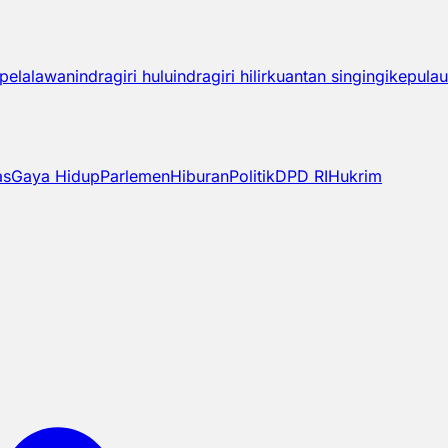
pelalawan
indragiri hulu
indragiri hilir
kuantan singingi
kepulau
as
Gaya Hidup
Parlemen
Hiburan
Politik
DPD RI
Hukrim