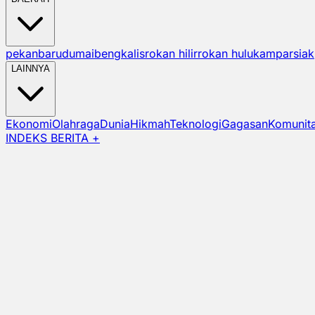
pekanbaru
dumai
bengkalis
rokan hilir
rokan hulu
kampar
siak
LAINNYA
Ekonomi
Olahraga
Dunia
Hikmah
Teknologi
Gagasan
Komunit
INDEKS BERITA +