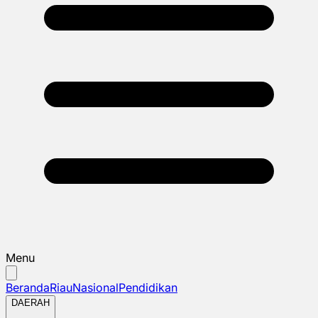
Menu
Beranda
Riau
Nasional
Pendidikan
DAERAH