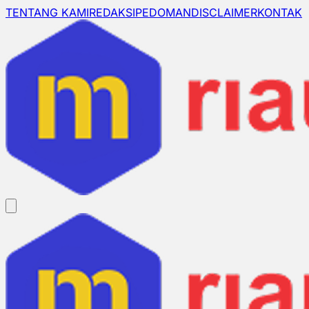
TENTANG KAMI
REDAKSI
PEDOMAN
DISCLAIMER
KONTAK