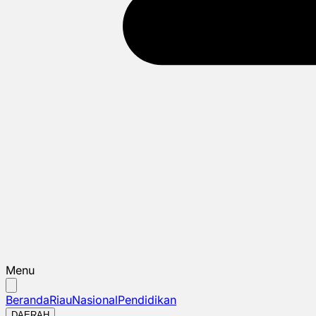
Menu
Beranda
Riau
Nasional
Pendidikan
DAERAH