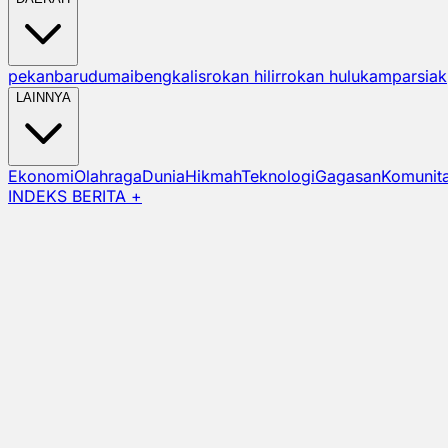
pekanbaru
dumai
bengkalis
rokan hilir
rokan hulu
kampar
siak
LAINNYA
Ekonomi
Olahraga
Dunia
Hikmah
Teknologi
Gagasan
Komunit
INDEKS BERITA +