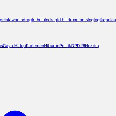
pelalawan
indragiri hulu
indragiri hilir
kuantan singingi
kepulau
as
Gaya Hidup
Parlemen
Hiburan
Politik
DPD RI
Hukrim