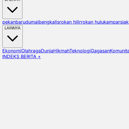
pekanbaru
dumai
bengkalis
rokan hilir
rokan hulu
kampar
siak
LAINNYA
Ekonomi
Olahraga
Dunia
Hikmah
Teknologi
Gagasan
Komunit
INDEKS BERITA +