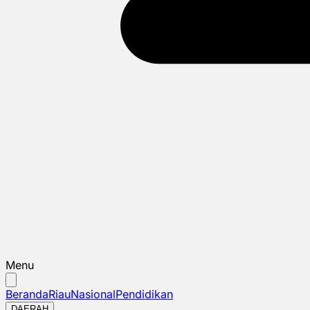
Menu
Beranda
Riau
Nasional
Pendidikan
DAERAH